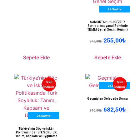
24 Saatte
Kargo
SANDIKTA HUKUK (2017
Sonrası Anayasal Zeminde
TBMM Genel Seçim Rejimi)
255,00
₺
340,00
₺
Sepete Ekle
Sepete Ekle
%25
%25
24 Saatte
İndirim
İndirim
Kargo
Geçmişten Geleceğe Borsa
682,50
₺
910,00
₺
24 Saatte
Kargo
Türkiye’nin Göç ve İskân
Politikasında Türk Soyluluk:
Tanım, Kapsam ve Uygulama