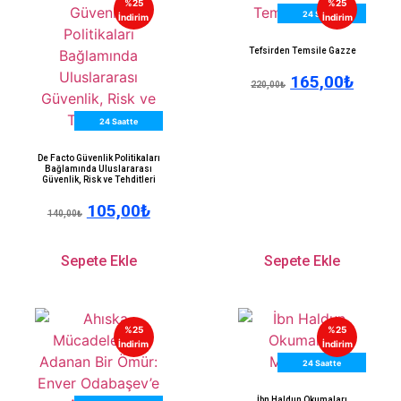
%25
%25
24 Saatte
İndirim
İndirim
Kargo
Tefsirden Temsile Gazze
165,00
₺
220,00
₺
24 Saatte
Kargo
De Facto Güvenlik Politikaları
Bağlamında Uluslararası
Güvenlik, Risk ve Tehditleri
105,00
₺
140,00
₺
Sepete Ekle
Sepete Ekle
%25
%25
İndirim
İndirim
24 Saatte
Kargo
İbn Haldun Okumaları