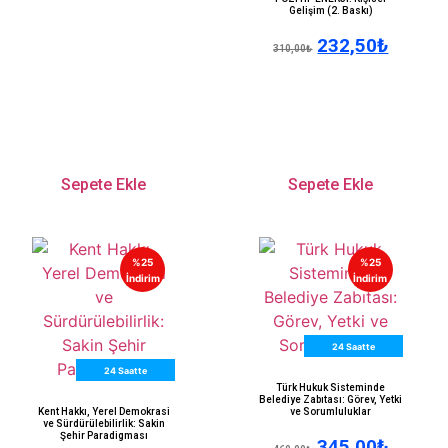
Gelişim (2. Baskı)
232,50
₺
310,00
₺
Sepete Ekle
Sepete Ekle
%25
%25
İndirim
İndirim
24 Saatte
24 Saatte
Kargo
Türk Hukuk Sisteminde
Kargo
Belediye Zabıtası: Görev, Yetki
Kent Hakkı, Yerel Demokrasi
ve Sorumluluklar
ve Sürdürülebilirlik: Sakin
Şehir Paradigması
345,00
₺