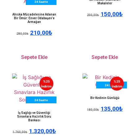
24 Saatte
Makaleler
Kargo
150,00
₺
Ahıska Mücadelesine Adanan
200,00
₺
Bir Ömür: Enver Odabaşev’e
Armağan
210,00
₺
280,00
₺
Sepete Ekle
Sepete Ekle
%25
%25
24 Saatte
İndirim
İndirim
Kargo
Bir Kedinin Günlüğü
24 Saatte
135,00
₺
Kargo
180,00
₺
İş Sağlığı ve Güvenliği
Sınavlara Hazırlık Soru
Bankası
1.320,00
₺
1.760,00
₺