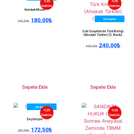
%25
%25
Kargo
İndirim
İndirim
Kelebek Misali
180,00
₺
24 Saatte
240,00
₺
Kargo
Eski Sovyetlerde Türk Kimliği
(Ahıskalı Türkler) (3. Baskı)
240,00
₺
320,00
₺
Sepete Ekle
Sepete Ekle
24 Saatte
%25
%25
Kargo
İndirim
İndirim
Seçilmişler
172,50
₺
230,00
₺