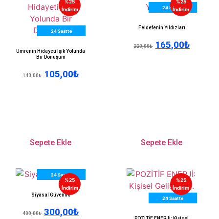
%25
%25
24 Saatte
İndirim
İndirim
Kargo
Felsefenin Yıldızları
24 Saatte
165,00
₺
Kargo
220,00
₺
Umrenin Hidayeti Işık Yolunda
Bir Dönüşüm
105,00
₺
140,00
₺
Sepete Ekle
Sepete Ekle
24 Saatte
%25
%25
Kargo
İndirim
İndirim
Siyasal Güvenlik
24 Saatte
300,00
₺
Kargo
400,00
₺
POZİTİF ENERJİ: Kişisel