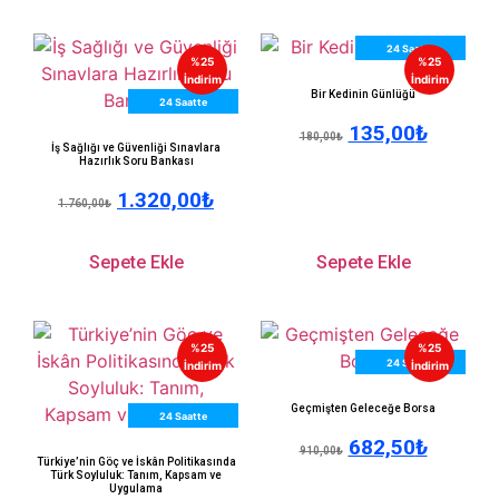
24 Saatte
%25
%25
Kargo
İndirim
İndirim
Bir Kedinin Günlüğü
24 Saatte
135,00
₺
Kargo
180,00
₺
İş Sağlığı ve Güvenliği Sınavlara
Hazırlık Soru Bankası
1.320,00
₺
1.760,00
₺
Sepete Ekle
Sepete Ekle
%25
%25
24 Saatte
İndirim
İndirim
Kargo
Geçmişten Geleceğe Borsa
24 Saatte
682,50
₺
Kargo
910,00
₺
Türkiye’nin Göç ve İskân Politikasında
Türk Soyluluk: Tanım, Kapsam ve
Uygulama