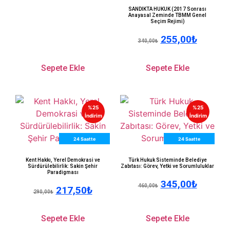
Kargo
SANDIKTA HUKUK (2017 Sonrası
Anayasal Zeminde TBMM Genel
Seçim Rejimi)
255,00
₺
340,00
₺
Sepete Ekle
Sepete Ekle
%25
%25
İndirim
İndirim
24 Saatte
24 Saatte
Kargo
Kargo
Kent Hakkı, Yerel Demokrasi ve
Türk Hukuk Sisteminde Belediye
Sürdürülebilirlik: Sakin Şehir
Zabıtası: Görev, Yetki ve Sorumluluklar
Paradigması
345,00
₺
460,00
₺
217,50
₺
290,00
₺
Sepete Ekle
Sepete Ekle