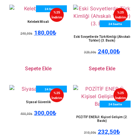
24 Saatte
%25
%25
Kargo
İndirim
İndirim
Kelebek Misali
24 Saatte
180,00
₺
Kargo
240,00
₺
Eski Sovyetlerde Türk Kimliği (Ahıskalı
Türkler) (3. Baskı)
240,00
₺
320,00
₺
Sepete Ekle
Sepete Ekle
24 Saatte
%25
%25
Kargo
İndirim
İndirim
Siyasal Güvenlik
24 Saatte
300,00
₺
Kargo
400,00
₺
POZİTİF ENERJİ: Kişisel Gelişim (2.
Baskı)
232,50
₺
310,00
₺