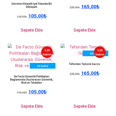
Umrenin Hidayeti Işık Yolunda Bir
165,00
₺
Dönüşüm
220,00
₺
105,00
₺
140,00
₺
Sepete Ekle
Sepete Ekle
%25
%25
24 Saatte
İndirim
İndirim
Kargo
Tefsirden Temsile Gazze
24 Saatte
165,00
₺
Kargo
220,00
₺
De Facto Güvenlik Politikaları
Bağlamında Uluslararası Güvenlik,
Risk ve Tehditleri
105,00
₺
140,00
₺
Sepete Ekle
Sepete Ekle