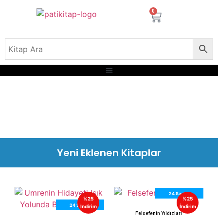
0
Yeni Eklenen Kitaplar
24 Saatte
%25
%25
24 Saatte
Kargo
İndirim
İndirim
Felsefenin Yıldızları
Kargo